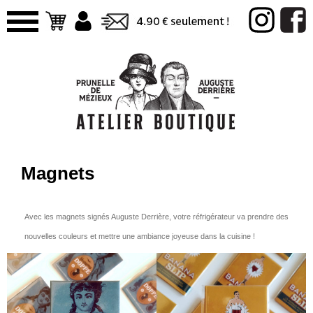
Magnets
Avec les magnets signés Auguste Derrière, votre réfrigérateur va prendre des
nouvelles couleurs et mettre une ambiance joyeuse dans la cuisine !
Magnet SHAMPOING DOPPE
Magnet BANANA SLIP